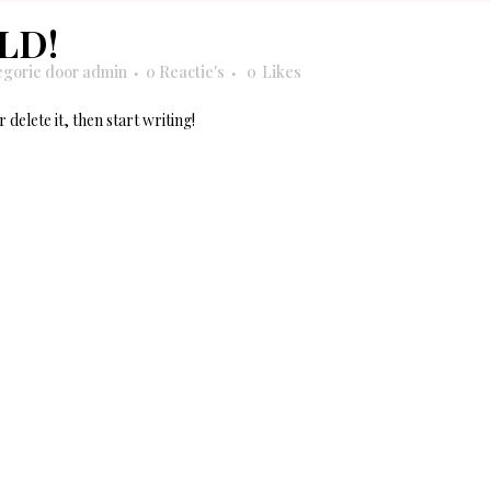
LD!
egorie
door
admin
0 Reactie's
0
Likes
 delete it, then start writing!