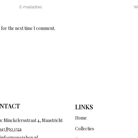
 for the next time I comment.
NTACT
LINKS
Home
s: Minckelersstraat 4, Maastricht
Collecties
043 850 1324
:
info@papershop.nl