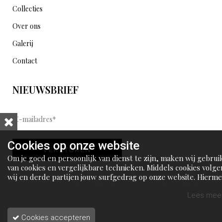
Collecties
Over ons
Galerij
Contact
NIEUWSBRIEF
E
-
m
Cookies op onze website
VERSTUREN
a
Om je goed en persoonlijk van dienst te zijn, maken wij gebrui
i
van cookies en vergelijkbare technieken. Middels cookies volge
wij en derde partijen jouw surfgedrag op onze website. Hierm
l
tonen wij gepersonaliseerde advertenties en dit maakt het voo
a
jou mogelijk om informatie te delen via social media.
Lees meer
d
Cookies accepteren
r