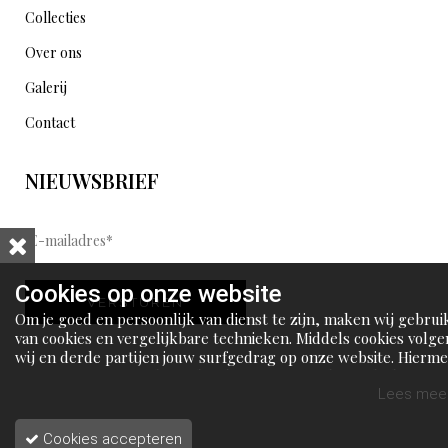
Collecties
Over ons
Galerij
Contact
NIEUWSBRIEF
E
-
m
Cookies op onze website
VERSTUREN
a
Om je goed en persoonlijk van dienst te zijn, maken wij gebrui
i
van cookies en vergelijkbare technieken. Middels cookies volge
wij en derde partijen jouw surfgedrag op onze website. Hierm
l
tonen wij gepersonaliseerde advertenties en dit maakt het voo
a
jou mogelijk om informatie te delen via social media.
Lees meer
d
Cookies accepteren
r