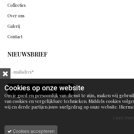
Collecties
Over ons
Galerij
Contact
NIEUWSBRIEF
E
-
m
Cookies op onze website
VERSTUREN
a
Om je goed en persoonlijk van dienst te zijn, maken wij gebrui
i
van cookies en vergelijkbare technieken. Middels cookies volge
wij en derde partijen jouw surfgedrag op onze website. Hierm
l
tonen wij gepersonaliseerde advertenties en dit maakt het voo
a
jou mogelijk om informatie te delen via social media.
Lees meer
d
Cookies accepteren
r