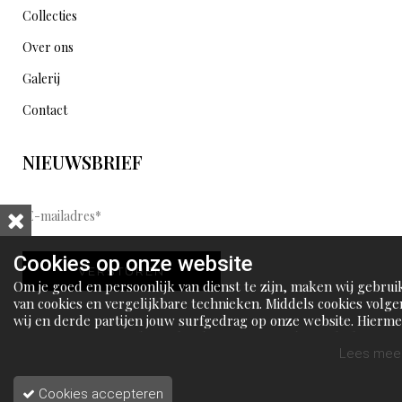
Collecties
Over ons
Galerij
Contact
NIEUWSBRIEF
E
-
m
Cookies op onze website
VERSTUREN
a
Om je goed en persoonlijk van dienst te zijn, maken wij gebrui
i
van cookies en vergelijkbare technieken. Middels cookies volge
wij en derde partijen jouw surfgedrag op onze website. Hierm
l
tonen wij gepersonaliseerde advertenties en dit maakt het voo
a
jou mogelijk om informatie te delen via social media.
Lees meer
d
Cookies accepteren
r