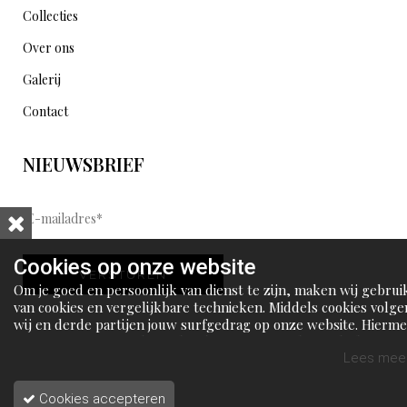
Collecties
Over ons
Galerij
Contact
NIEUWSBRIEF
E
-
m
Cookies op onze website
VERSTUREN
a
Om je goed en persoonlijk van dienst te zijn, maken wij gebrui
i
van cookies en vergelijkbare technieken. Middels cookies volge
wij en derde partijen jouw surfgedrag op onze website. Hierm
l
tonen wij gepersonaliseerde advertenties en dit maakt het voo
a
jou mogelijk om informatie te delen via social media.
Lees meer
d
Cookies accepteren
r