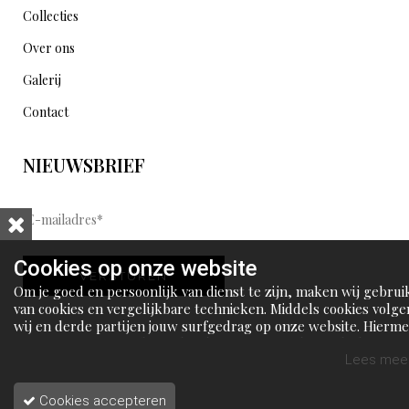
Collecties
Over ons
Galerij
Contact
NIEUWSBRIEF
E
-
m
Cookies op onze website
VERSTUREN
a
Om je goed en persoonlijk van dienst te zijn, maken wij gebrui
i
van cookies en vergelijkbare technieken. Middels cookies volge
wij en derde partijen jouw surfgedrag op onze website. Hierm
l
tonen wij gepersonaliseerde advertenties en dit maakt het voo
a
jou mogelijk om informatie te delen via social media.
Lees meer
d
Cookies accepteren
r