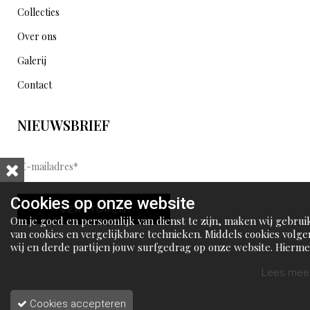
Collecties
Over ons
Galerij
Contact
NIEUWSBRIEF
E
-
m
Cookies op onze website
VERSTUREN
a
Om je goed en persoonlijk van dienst te zijn, maken wij gebrui
i
van cookies en vergelijkbare technieken. Middels cookies volge
wij en derde partijen jouw surfgedrag op onze website. Hierm
l
tonen wij gepersonaliseerde advertenties en dit maakt het voo
a
jou mogelijk om informatie te delen via social media.
Lees meer
d
Cookies accepteren
r