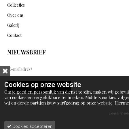
Collecties
Over ons
Galerij
Contact
NIEUWSBRIEF
E
-
m
Cookies op onze website
VERSTUREN
a
Om je goed en persoonlijk van dienst te zijn, maken wij gebrui
i
van cookies en vergelijkbare technieken. Middels cookies volge
wij en derde partijen jouw surfgedrag op onze website. Hierm
l
tonen wij gepersonaliseerde advertenties en dit maakt het voo
a
jou mogelijk om informatie te delen via social media.
Lees meer
d
Cookies accepteren
r