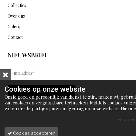
Collecties
Over ons
Galerij
Contact
NIEUWSBRIEF
E
-
m
Cookies op onze website
VERSTUREN
a
Om je goed en persoonlijk van dienst te zijn, maken wij gebrui
i
van cookies en vergelijkbare technieken. Middels cookies volge
wij en derde partijen jouw surfgedrag op onze website. Hierm
l
tonen wij gepersonaliseerde advertenties en dit maakt het voo
a
jou mogelijk om informatie te delen via social media.
Lees meer
d
Cookies accepteren
r