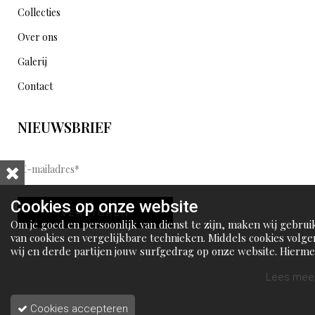
Collecties
Over ons
Galerij
Contact
NIEUWSBRIEF
E
-
m
Cookies op onze website
VERSTUREN
a
Om je goed en persoonlijk van dienst te zijn, maken wij gebrui
i
van cookies en vergelijkbare technieken. Middels cookies volge
wij en derde partijen jouw surfgedrag op onze website. Hierm
l
tonen wij gepersonaliseerde advertenties en dit maakt het voo
a
jou mogelijk om informatie te delen via social media.
Lees meer
d
Cookies accepteren
r