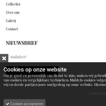
Collecties
Over ons
Galerij
Contact
NIEUWSBRIEF
E
-
m
Cookies op onze website
VERSTUREN
a
Om je goed en persoonlijk van dienst te zijn, maken wij gebrui
i
van cookies en vergelijkbare technieken. Middels cookies volge
wij en derde partijen jouw surfgedrag op onze website. Hierm
l
tonen wij gepersonaliseerde advertenties en dit maakt het voo
a
jou mogelijk om informatie te delen via social media.
Lees meer
d
Cookies accepteren
r