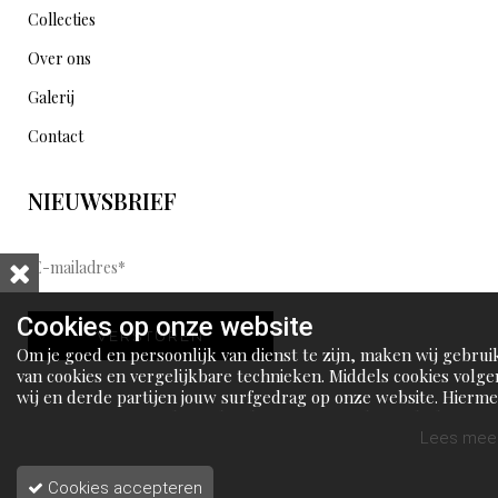
Collecties
Over ons
Galerij
Contact
NIEUWSBRIEF
E
-
m
Cookies op onze website
VERSTUREN
a
Om je goed en persoonlijk van dienst te zijn, maken wij gebrui
i
van cookies en vergelijkbare technieken. Middels cookies volge
wij en derde partijen jouw surfgedrag op onze website. Hierm
l
tonen wij gepersonaliseerde advertenties en dit maakt het voo
a
jou mogelijk om informatie te delen via social media.
Lees meer
d
Cookies accepteren
r