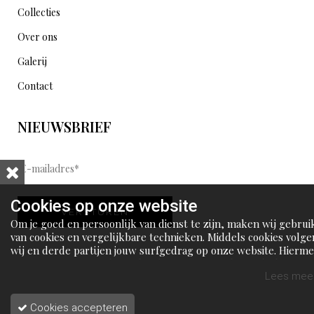
Collecties
Over ons
Galerij
Contact
NIEUWSBRIEF
E
-
m
Cookies op onze website
VERSTUREN
a
Om je goed en persoonlijk van dienst te zijn, maken wij gebrui
i
van cookies en vergelijkbare technieken. Middels cookies volge
wij en derde partijen jouw surfgedrag op onze website. Hierm
l
tonen wij gepersonaliseerde advertenties en dit maakt het voo
a
jou mogelijk om informatie te delen via social media.
Lees meer
d
Cookies accepteren
r