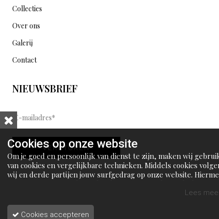
Collecties
Over ons
Galerij
Contact
NIEUWSBRIEF
E
-
m
Cookies op onze website
VERSTUREN
a
Om je goed en persoonlijk van dienst te zijn, maken wij gebrui
i
van cookies en vergelijkbare technieken. Middels cookies volge
wij en derde partijen jouw surfgedrag op onze website. Hierm
l
tonen wij gepersonaliseerde advertenties en dit maakt het voo
a
jou mogelijk om informatie te delen via social media.
Lees meer
d
Cookies accepteren
r