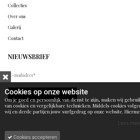
Collecties
Over ons
Galerij
Contact
NIEUWSBRIEF
E
-
m
Cookies op onze website
VERSTUREN
a
Om je goed en persoonlijk van dienst te zijn, maken wij gebrui
i
van cookies en vergelijkbare technieken. Middels cookies volge
wij en derde partijen jouw surfgedrag op onze website. Hierm
l
tonen wij gepersonaliseerde advertenties en dit maakt het voo
a
jou mogelijk om informatie te delen via social media.
Lees meer
d
Cookies accepteren
r