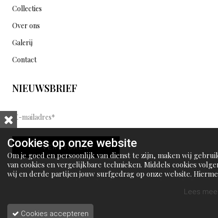
Collecties
Over ons
Galerij
Contact
NIEUWSBRIEF
E
-
m
Cookies op onze website
VERSTUREN
a
Om je goed en persoonlijk van dienst te zijn, maken wij gebrui
i
van cookies en vergelijkbare technieken. Middels cookies volge
wij en derde partijen jouw surfgedrag op onze website. Hierm
l
tonen wij gepersonaliseerde advertenties en dit maakt het voo
a
jou mogelijk om informatie te delen via social media.
Lees meer
d
Cookies accepteren
r