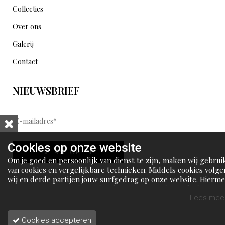
Collecties
Over ons
Galerij
Contact
NIEUWSBRIEF
E
-
m
Cookies op onze website
VERSTUREN
a
Om je goed en persoonlijk van dienst te zijn, maken wij gebrui
i
van cookies en vergelijkbare technieken. Middels cookies volge
wij en derde partijen jouw surfgedrag op onze website. Hierm
l
tonen wij gepersonaliseerde advertenties en dit maakt het voo
a
jou mogelijk om informatie te delen via social media.
Lees meer
d
Cookies accepteren
r