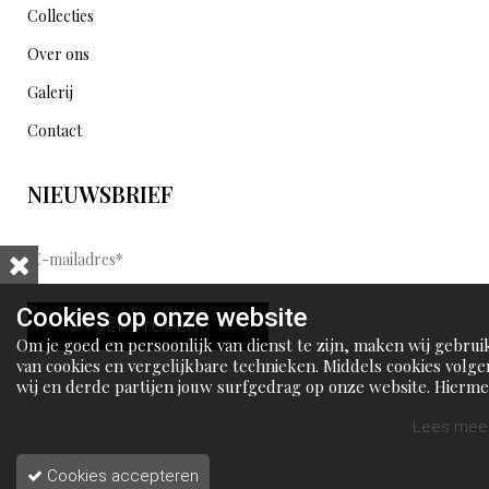
Collecties
Over ons
Galerij
Contact
NIEUWSBRIEF
E
-
m
Cookies op onze website
VERSTUREN
a
Om je goed en persoonlijk van dienst te zijn, maken wij gebrui
i
van cookies en vergelijkbare technieken. Middels cookies volge
wij en derde partijen jouw surfgedrag op onze website. Hierm
l
tonen wij gepersonaliseerde advertenties en dit maakt het voo
a
jou mogelijk om informatie te delen via social media.
Lees meer
d
Cookies accepteren
r